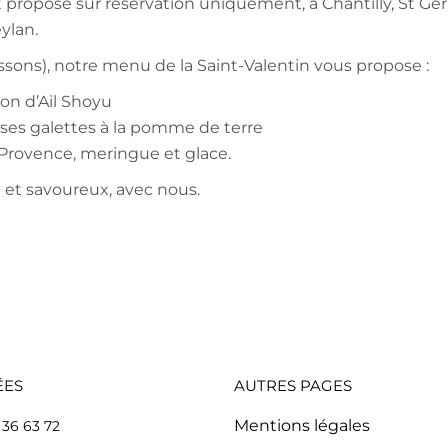
t proposé sur réservation uniquement, à Chantilly, St Ge
ylan.
issons), notre menu de la Saint-Valentin vous propose :
on d’Ail Shoyu
 ses galettes à la pomme de terre
 Provence, meringue et glace.
t savoureux, avec nous.
ÉES
AUTRES PAGES
Mentions légales
 36 63 72