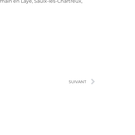
rmain en Laye, Saulx-les-Chartreux,
SUIVANT